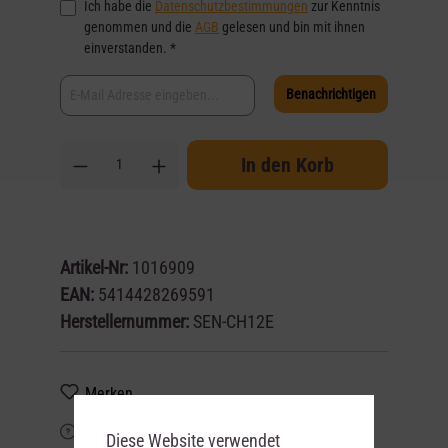
Ich habe die
Datenschutzbestimmungen
zur Kenntnis
genommen und die
AGB
gelesen und bin mit ihnen
einverstanden. *
Benachrichtigen
In den Korb
Artikel-Nr:
1016909
EAN:
5414428269591
Herstellernummer:
SEN-CH12E
Merken
Frage zum Artikel?
Diese Website verwendet