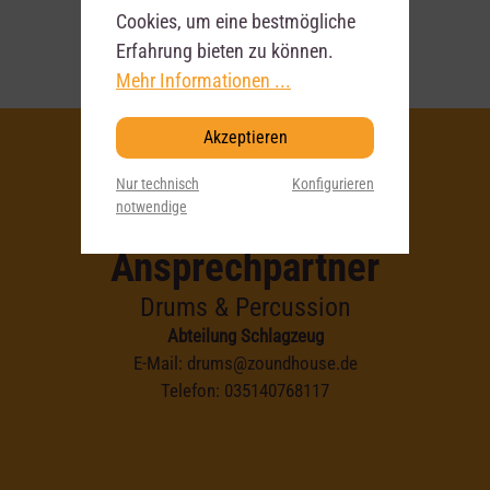
Cookies, um eine bestmögliche
Erfahrung bieten zu können.
Mehr Informationen ...
Akzeptieren
Nur technisch
Konfigurieren
Deine
notwendige
Ansprechpartner
Drums & Percussion
Abteilung Schlagzeug
E-Mail:
drums@zoundhouse.de
Telefon:
035140768117