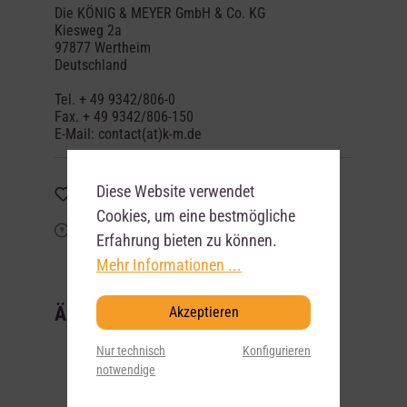
Die KÖNIG & MEYER GmbH & Co. KG
Kiesweg 2a
97877 Wertheim
Deutschland
Tel. + 49 9342/806-0
Fax. + 49 9342/806-150
E-Mail: contact(at)k-m.de
Diese Website verwendet
Merken
Cookies, um eine bestmögliche
Frage zum Artikel?
Erfahrung bieten zu können.
Mehr Informationen ...
Ähnliche Artikel
Akzeptieren
Nur technisch
Konfigurieren
notwendige