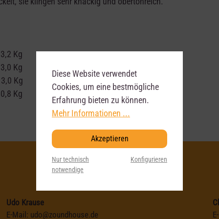
elt, sie klingen sehr knackig und obertonreich.
 13,2 Kg
 13,0 Kg
Diese Website verwendet
 13,0 Kg
Cookies, um eine bestmögliche
 10,8 Kg
Erfahrung bieten zu können.
Mehr Informationen ...
Akzeptieren
Nur technisch
Konfigurieren
notwendige
Udo Krause
C
E-Mail:
udo@zoundhouse.de
E