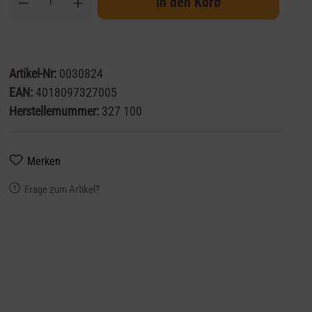
In den Korb
Artikel-Nr:
0030824
EAN:
4018097327005
Herstellernummer:
327 100
Merken
Frage zum Artikel?