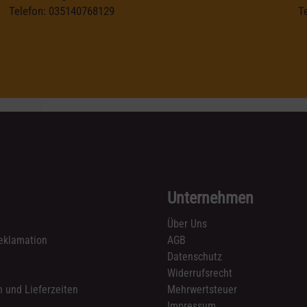
Telefon:
035140768129
T
Unternehmen
Über Uns
eklamation
AGB
Datenschutz
n
Widerrufsrecht
 und Lieferzeiten
Mehrwertsteuer
Impressum