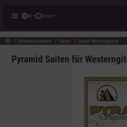
inhalt springen
DE
Service
Saiteninstrumente
Saiten
Saiten Westerngitarre
Pyramid Saiten für Westerngi