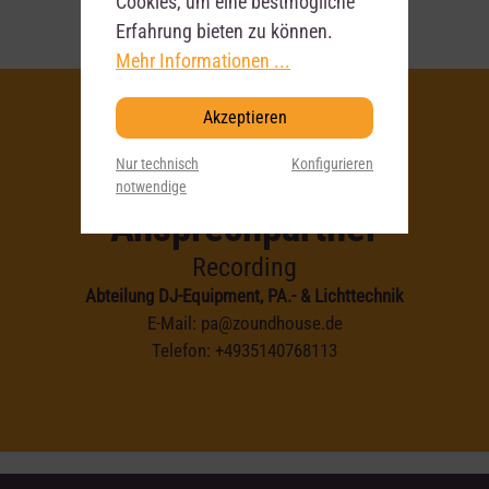
Cookies, um eine bestmögliche
Erfahrung bieten zu können.
Mehr Informationen ...
Akzeptieren
Nur technisch
Konfigurieren
Deine
notwendige
Ansprechpartner
Recording
Abteilung DJ-Equipment, PA.- & Lichttechnik
E-Mail:
pa@zoundhouse.de
Telefon:
+4935140768113