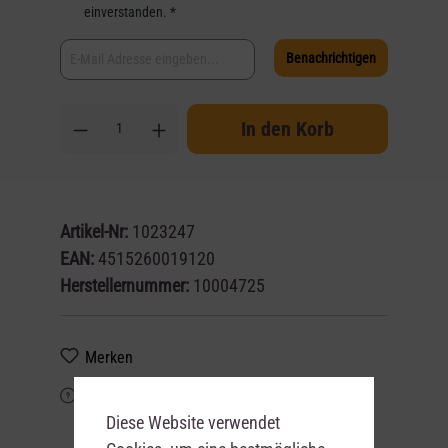
einverstanden. *
Benachrichtigen
In den Korb
Artikel-Nr:
1023247
EAN:
4515260019120
Herstellernummer:
10004725
Merken
Frage zum Artikel?
Diese Website verwendet