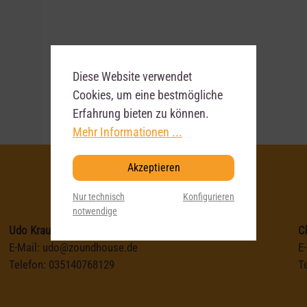
Diese Website verwendet
Cookies, um eine bestmögliche
Erfahrung bieten zu können.
Mehr Informationen ...
Akzeptieren
Nur technisch
Konfigurieren
notwendige
Udo Krause
C
E-Mail:
udo@zoundhouse.de
E
Telefon:
035140768129
T