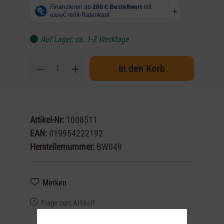
Auf Lager, ca. 1-3 Werktage
In den Korb
Artikel-Nr:
1008511
EAN:
019954222192
Herstellernummer:
BW049
Merken
Frage zum Artikel?