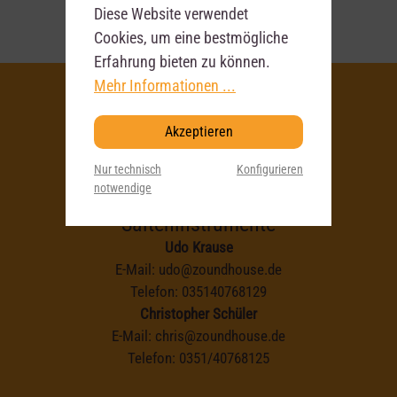
Diese Website verwendet
Cookies, um eine bestmögliche
Erfahrung bieten zu können.
Mehr Informationen ...
Akzeptieren
Deine
Nur technisch
Konfigurieren
Ansprechpartner
notwendige
Saiteninstrumente
Udo Krause
E-Mail:
udo@zoundhouse.de
Telefon:
035140768129
Christopher Schüler
E-Mail:
chris@zoundhouse.de
Telefon:
0351/40768125