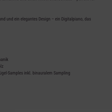
d und ein elegantes Design – ein Digitalpiano, das
hanik
lz
ügel-Samples inkl. binauralem Sampling