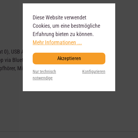
Diese Website verwendet
)
Cookies, um eine bestmögliche
Erfahrung bieten zu können.
Mehr Informationen ...
t 0), USB Audio Recording (WAV, AAC)
Akzeptieren
pp via Bluetooth MIDI
opfhörer, Mikrofonanschluss
Nur technisch
Konfigurieren
notwendige