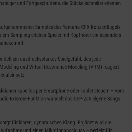
nsteiger und Fortgeschrittene, die Stücke schneller erlernen
dig aufgenommenen Samples des Yamaha CFX Konzertflügels
lem Sampling erleben Spieler mit Kopfhörer ein besonders
h nahekommt.
ttelt ein ausdrucksstarkes Spielgefühl, das jede
Modeling und Virtual Resonance Modeling (VRM) reagiert
Pedaleinsatz.
unktionen kabellos per Smartphone oder Tablet steuern – vom
Audio-to-Score-Funktion wandelt das CSP-255 eigene Songs
orgt für klaren, dynamischen Klang. Ergänzt wird die
-Aufnahme und einen Mikrofonanschluss – perfekt für