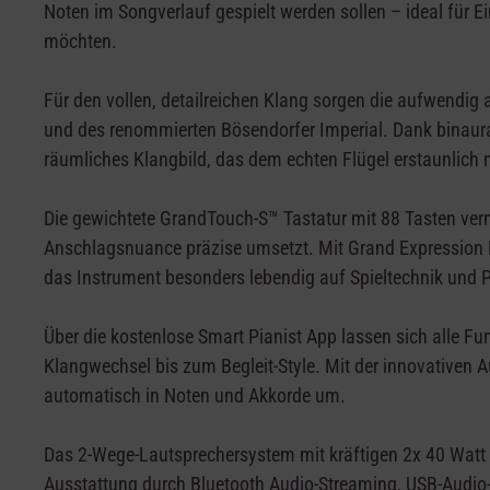
Noten im Songverlauf gespielt werden sollen – ideal für Ei
möchten.
Für den vollen, detailreichen Klang sorgen die aufwen
und des renommierten Bösendorfer Imperial. Dank binaura
räumliches Klangbild, das dem echten Flügel erstaunlic
Die gewichtete GrandTouch-S™ Tastatur mit 88 Tasten vermi
Anschlagsnuance präzise umsetzt. Mit Grand Expression 
das Instrument besonders lebendig auf Spieltechnik und 
Über die kostenlose Smart Pianist App lassen sich alle F
Klangwechsel bis zum Begleit-Style. Mit der innovativen 
automatisch in Noten und Akkorde um.
Das 2-Wege-Lautsprechersystem mit kräftigen 2x 40 Watt s
Ausstattung durch Bluetooth Audio-Streaming, USB-Audio