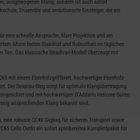
men, ausgewogenen Klang, sondern ist auch sofort
sikschule, Ensemble und ambitionierte Einsteiger, die ein
ür eine schnelle Ansprache, klare Projektion und ein
tem Ahorn bieten Stabilität und Robustheit im täglichen
 Ton. Das klassische Stradivari-Modell überzeugt mit
C65 mit einem Ebenholzgriffbrett, hochwertiger Ebenholz-
et. Der Despiau-Steg sorgt für optimale Klangübertragung
eingerichtet und mit hochwertigen D’Addario Helicore Saiten
ässig ansprechenden Klang bekannt sind.
 eine robuste CC40 Gigbag für sicheren Transport sowie
 Cello Outfit ein sofort spielbereites Komplettpaket für