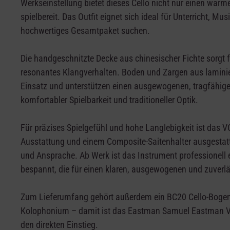
Werkseinstellung bietet dieses Cello nicht nur einen war
spielbereit. Das Outfit eignet sich ideal für Unterricht, Mu
hochwertiges Gesamtpaket suchen.
Die handgeschnitzte Decke aus chinesischer Fichte sorgt f
resonantes Klangverhalten. Boden und Zargen aus laminier
Einsatz und unterstützen einen ausgewogenen, tragfähigen
komfortabler Spielbarkeit und traditioneller Optik.
Für präzises Spielgefühl und hohe Langlebigkeit ist das V
Ausstattung und einem Composite-Saitenhalter ausgestatt
und Ansprache. Ab Werk ist das Instrument professionell 
bespannt, die für einen klaren, ausgewogenen und zuverl
Zum Lieferumfang gehört außerdem ein BC20 Cello-Bogen,
Kolophonium – damit ist das Eastman Samuel Eastman VC65
den direkten Einstieg.