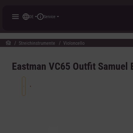
inhalt springen
DE
Service
Streichinstrumente
Violoncello
Eastman VC65 Outfit Samuel 