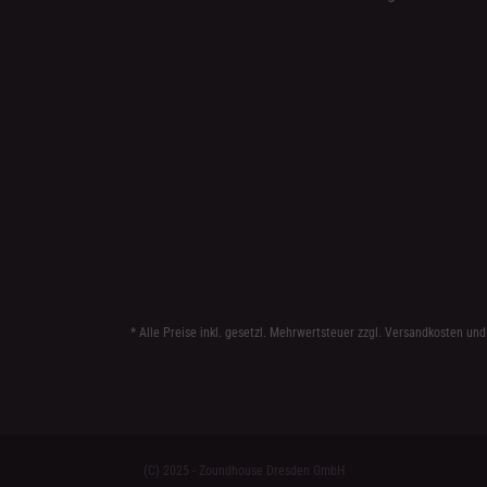
* Alle Preise inkl. gesetzl. Mehrwertsteuer zzgl.
Versandkosten
und
(C) 2025 - Zoundhouse Dresden GmbH