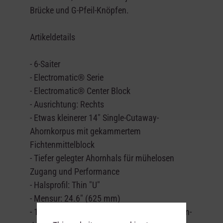
Brücke und G-Pfeil-Knöpfen.
Artikeldetails
- 6-Saiter
- Electromatic® Serie
- Electromatic® Center Block
- Ausrichtung: Rechts
- Etwas kleinerer 14" Single-Cutaway-
Ahornkorpus mit gekammertem
Fichtenmittelblock
- Tiefer gelegter Ahornhals für mühelosen
Zugang und Performance
- Halsprofil: Thin "U"
- Mensur: 24.6" (625 mm)
- 12"-Radius-Lorbeer-Griffbrett mit 22 Medium-