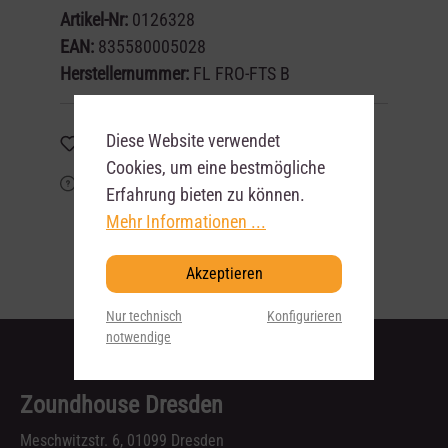
Artikel-Nr:
0126328
EAN:
835580005028
Herstellernummer:
FL FRO-FTS B
Diese Website verwendet
Merken
Cookies, um eine bestmögliche
Frage zum Artikel?
Erfahrung bieten zu können.
Mehr Informationen ...
Akzeptieren
Nur technisch
Konfigurieren
notwendige
Zoundhouse Dresden
Meschwitzstr. 6, 01099 Dresden