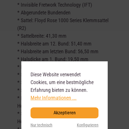
* Invisible Fretwork Technology (IFT)
* Abgerundete Bundenden
* Sattel: Floyd Rose 1000 Series Klemmsattel
(R2)
* Sattelbreite: 41,30 mm
* Halsbreite am 12. Bund: 51,40 mm
* Halsbreite am letzten Bund: 56,50 mm
* Halsdicke am 1. Bund: 19,50 mm
* Halsdicke am 12. Bund: 22,50 mm
Diese Website verwendet
* Saitenabstand am Sattel: 34,8 mm
Cookies, um eine bestmögliche
* Saitenabstand an der Brücke: 10,80 mm
Erfahrung bieten zu können.
* Saitenabstand E- bis e-Saite: 54 mm
Mehr Informationen ...
* Hals-Pickup: Fishman Fluence Wolf
Hoffmann Signature Singlecoil
Akzeptieren
* Steg-Pickup: Fishman Fluence Wolf
Hoffmann Signature Humbucker
Nur technisch
Konfigurieren