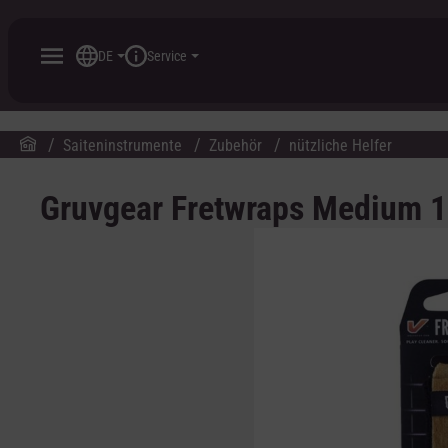
inhalt springen
DE
Service
Saiteninstrumente
Zubehör
nützliche Helfer
Gruvgear Fretwraps Medium 