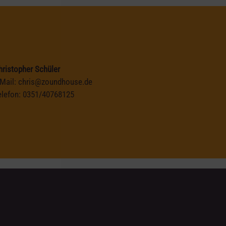
hristopher Schüler
-Mail:
chris@zoundhouse.de
elefon:
0351/40768125