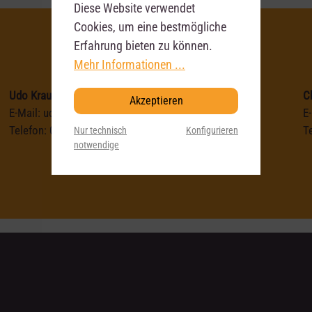
Diese Website verwendet
Cookies, um eine bestmögliche
Erfahrung bieten zu können.
Mehr Informationen ...
Udo Krause
C
Akzeptieren
E-Mail:
udo@zoundhouse.de
E
Telefon:
035140768129
T
Nur technisch
Konfigurieren
notwendige