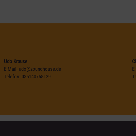
Udo Krause
C
E-Mail:
udo@zoundhouse.de
E
Telefon:
035140768129
T