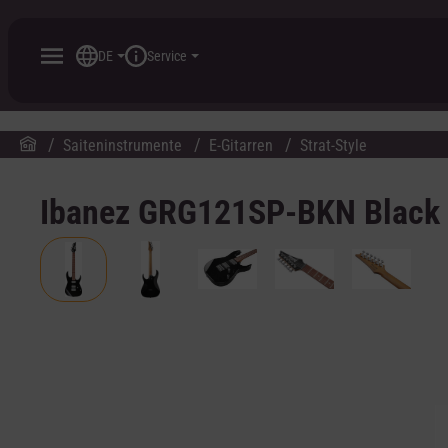
inhalt springen
DE
Service
Saiteninstrumente
E-Gitarren
Strat-Style
Ibanez GRG121SP-BKN Black G