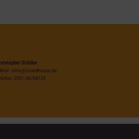
hristopher Schüler
-Mail:
chris@zoundhouse.de
elefon:
0351/40768125