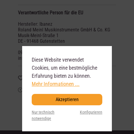
Verantwortliche Person für die EU
Hersteller: Ibanez
Roland Meinl Musikinstrumente GmbH & Co. KG
Musik-Meinl-Straße 1
DE - 91468 Gutenstetten
09161 / 788-0
info@musik-meinl.de
Diese Website verwendet
Cookies, um eine bestmögliche
Erfahrung bieten zu können.
Merken
Mehr Informationen ...
Frage zum Artikel?
Akzeptieren
Nur technisch
Konfigurieren
notwendige