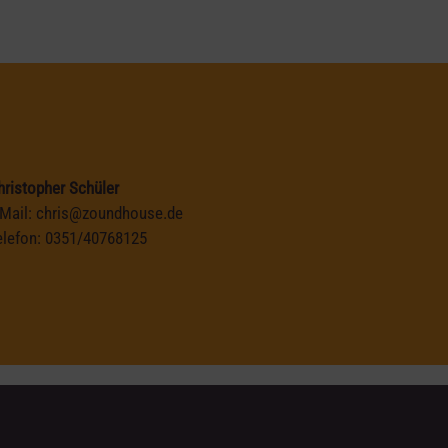
hristopher Schüler
-Mail:
chris@zoundhouse.de
elefon:
0351/40768125