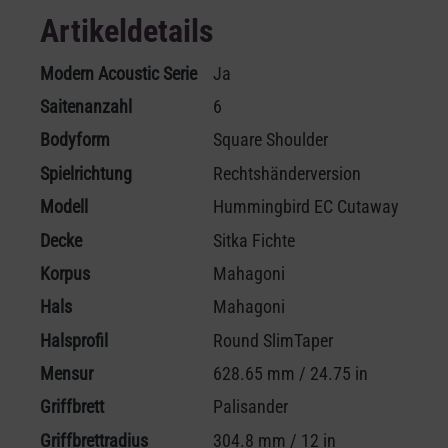
Artikeldetails
Modern Acoustic Serie
Ja
Saitenanzahl
6
Bodyform
Square Shoulder
Spielrichtung
Rechtshänderversion
Modell
Hummingbird EC Cutaway
Decke
Sitka Fichte
Korpus
Mahagoni
Hals
Mahagoni
Halsprofil
Round SlimTaper
Mensur
628.65 mm / 24.75 in
Griffbrett
Palisander
Griffbrettradius
304.8 mm / 12 in