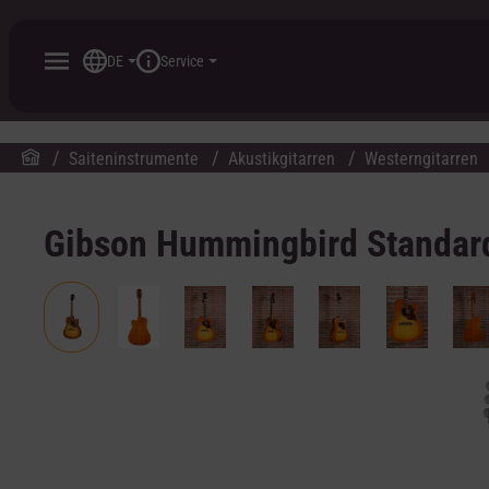
inhalt springen
DE
Service
Saiteninstrumente
Akustikgitarren
Westerngitarren
Gibson Hummingbird Standard