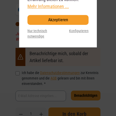
Mehr Informationen ...
Akzeptieren
Wird für Sie bestellt
Nur technisch
Konfigurieren
Jetzt vorbestellen und die Ware sofort nach
notwendige
Wareneingang zugesendet bekommen!
Benachrichtige mich, sobald der
Artikel lieferbar ist.
Ich habe die
Datenschutzbestimmungen
zur Kenntnis
genommen und die
AGB
gelesen und bin mit ihnen
einverstanden. *
Benachrichtigen
In den Korb