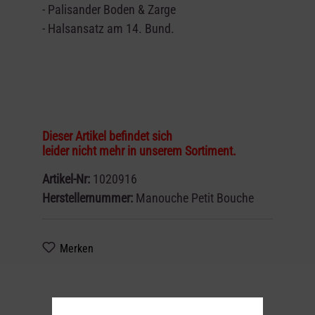
- Palisander Boden & Zarge
- Halsansatz am 14. Bund.
Dieser Artikel befindet sich
leider nicht mehr in unserem Sortiment.
Artikel-Nr:
1020916
Herstellernummer:
Manouche Petit Bouche
Merken