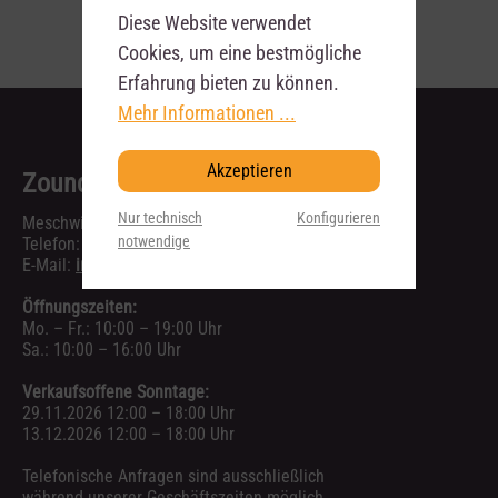
Diese Website verwendet
Cookies, um eine bestmögliche
Erfahrung bieten zu können.
Mehr Informationen ...
Akzeptieren
Zoundhouse Dresden
Nur technisch
Konfigurieren
Meschwitzstr. 6, 01099 Dresden
notwendige
Telefon:
0351 40768110
E-Mail:
info@zoundhouse.de
Öffnungszeiten:
Mo. – Fr.: 10:00 – 19:00 Uhr
Sa.: 10:00 – 16:00 Uhr
Verkaufsoffene Sonntage:
29.11.2026 12:00 – 18:00 Uhr
13.12.2026 12:00 – 18:00 Uhr
Telefonische Anfragen sind ausschließlich
während unserer Geschäftszeiten möglich.