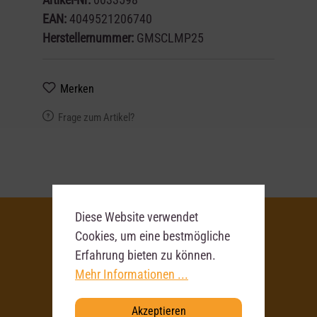
EAN:
4049521206740
Herstellernummer:
GMSCLMP25
Merken
Frage zum Artikel?
Diese Website verwendet
Cookies, um eine bestmögliche
Erfahrung bieten zu können.
Deine
Mehr Informationen ...
Ansprechpartner
Akzeptieren