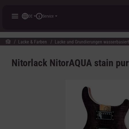
inhalt springen
DE
Service
Lacke & Farben
Lacke und Grundierungen wasserbasier
Nitorlack NitorAQUA stain pur