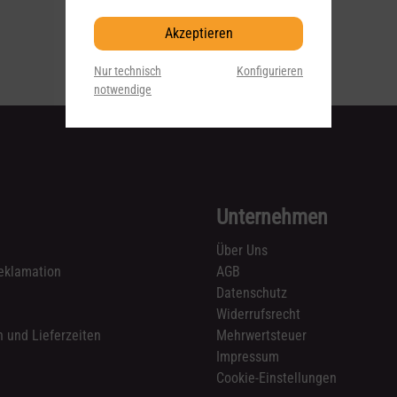
Akzeptieren
Nur technisch
Konfigurieren
notwendige
Unternehmen
Über Uns
eklamation
AGB
Datenschutz
n
Widerrufsrecht
 und Lieferzeiten
Mehrwertsteuer
Impressum
Cookie-Einstellungen