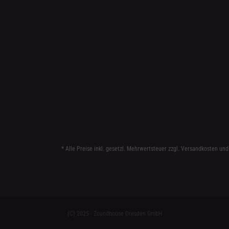
* Alle Preise inkl. gesetzl. Mehrwertsteuer zzgl.
Versandkosten
und
(C) 2025 - Zoundhouse Dresden GmbH