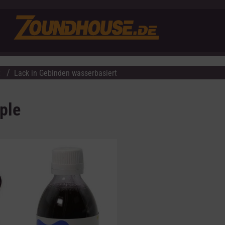
t
Lack in Gebinden wasserbasiert
ple