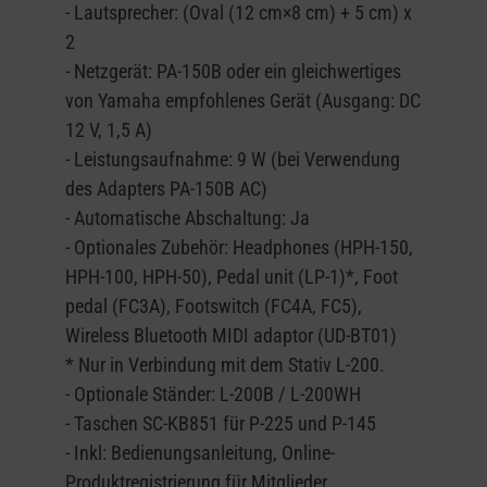
- Lautsprecher: (Oval (12 cm×8 cm) + 5 cm) x
2
- Netzgerät: PA-150B oder ein gleichwertiges
von Yamaha empfohlenes Gerät (Ausgang: DC
12 V, 1,5 A)
- Leistungsaufnahme: 9 W (bei Verwendung
des Adapters PA-150B AC)
- Automatische Abschaltung: Ja
- Optionales Zubehör: Headphones (HPH-150,
HPH-100, HPH-50), Pedal unit (LP-1)*, Foot
pedal (FC3A), Footswitch (FC4A, FC5),
Wireless Bluetooth MIDI adaptor (UD-BT01)
* Nur in Verbindung mit dem Stativ L-200.
- Optionale Ständer: L-200B / L-200WH
- Taschen SC-KB851 für P-225 und P-145
- Inkl: Bedienungsanleitung, Online-
Produktregistrierung für Mitglieder,