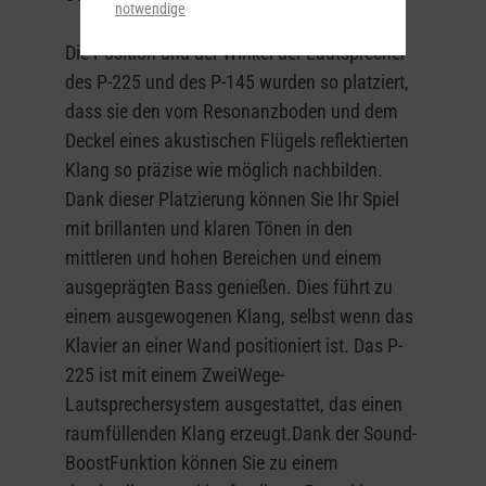
notwendige
Die Position und der Winkel der Lautsprecher
des P-225 und des P-145 wurden so platziert,
dass sie den vom Resonanzboden und dem
Deckel eines akustischen Flügels reflektierten
Klang so präzise wie möglich nachbilden.
Dank dieser Platzierung können Sie Ihr Spiel
mit brillanten und klaren Tönen in den
mittleren und hohen Bereichen und einem
ausgeprägten Bass genießen. Dies führt zu
einem ausgewogenen Klang, selbst wenn das
Klavier an einer Wand positioniert ist. Das P-
225 ist mit einem ZweiWege-
Lautsprechersystem ausgestattet, das einen
raumfüllenden Klang erzeugt.Dank der Sound-
BoostFunktion können Sie zu einem