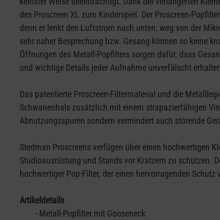
keinster Weise beeinträchtigt. Dank der verlängerten Kl
des Proscreen XL zum Kinderspiel. Der Proscreen-Popfilter 
denn er lenkt den Luftstrom nach unten, weg von der Mikro
sehr naher Besprechung bzw. Gesang können so keine knall
Öffnungen des Metall-Popfilters sorgen dafür, dass Ges
und wichtige Details jeder Aufnahme unverfälscht erhalten
Das patentierte Proscreen-Filtermaterial und die Metallle
Schwanenhals zusätzlich mit einem strapazierfähigen Vin
Abnutzungsspuren sondern vermindert auch störende Gerä
Stedman Proscreens verfügen über einen hochwertigen K
Studioausrüstung und Stands vor Kratzern zu schützen. Der 
hochwertiger Pop-Filter, der einen hervorragenden Schutz
Artikeldetails
- Metall-Popfilter mit Gooseneck