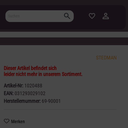
STEDMAN
Dieser Artikel befindet sich
leider nicht mehr in unserem Sortiment.
Artikel-Nr:
1020488
EAN:
031293029102
Herstellernummer:
69-90001
Merken