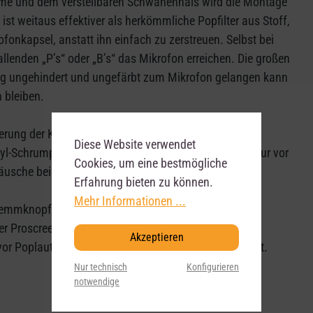
emme und dem verstellbaren Schwanenhals wird die Montage
ist weitaus effektiver als herkömmliche Popfilter aus Stoff,
fonkapsel, anstatt ihn einfach zu zerstreuen. Selbst bei
enden „P’s“ oder „B’s“ das Mikrofon erreichen. Die großen
ang ungehindert und ungefärbt zum Mikrofon gelangen kann
 bleiben.
gierung der Klammer sind pulverbeschichtet und der
Diese Website verwendet
yl-Schrumpfmaterial überzogen – das schützt nicht nur vor
Cookies, um eine bestmögliche
usche beim Einstellen.
Erfahrung bieten zu können.
Mehr Informationen ...
lemmknopf mit einer weichen Nylonspitze, um
Proscreen XL ist ein professioneller, qualitativ
Akzeptieren
 vor Poplauten bei Musik- und Sprachaufnahmen bietet.
Nur technisch
Konfigurieren
notwendige