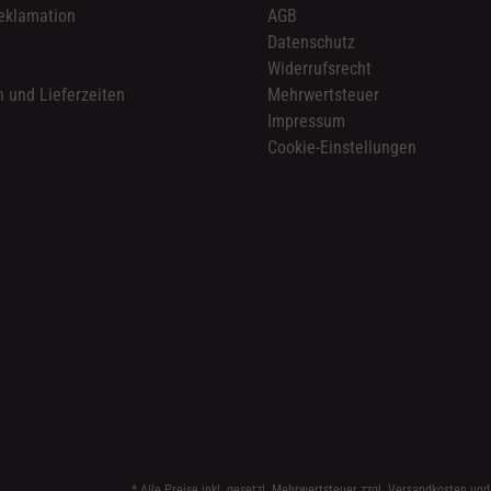
eklamation
AGB
Datenschutz
n
Widerrufsrecht
 und Lieferzeiten
Mehrwertsteuer
Impressum
Cookie-Einstellungen
* Alle Preise inkl. gesetzl. Mehrwertsteuer zzgl.
Versandkosten
und