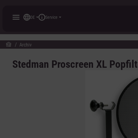
inhalt springen
DE
Service
Archiv
Stedman Proscreen XL Popfilt