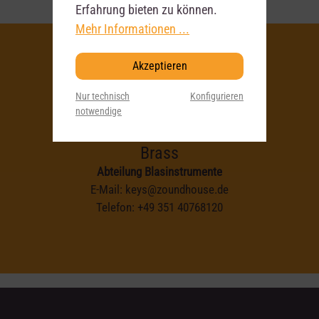
Erfahrung bieten zu können.
Mehr Informationen ...
Akzeptieren
Deine
Nur technisch
Konfigurieren
notwendige
Ansprechpartner
Brass
Abteilung Blasinstrumente
E-Mail:
keys@zoundhouse.de
Telefon:
+49 351 40768120