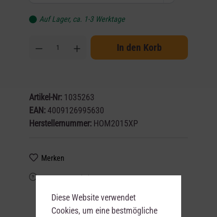
Auf Lager, ca. 1-3 Werktage
In den Korb
Artikel-Nr:
1035263
EAN:
4009126995630
Herstellernummer:
HOM2015XP
Merken
Frage zum Artikel?
Diese Website verwendet
Cookies, um eine bestmögliche