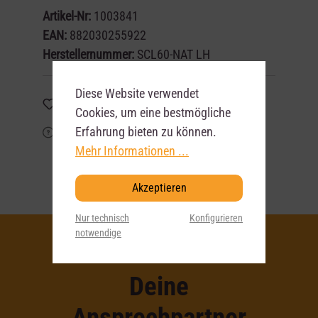
Artikel-Nr:
1003841
EAN:
882030255922
Herstellernummer:
SCL60-NAT LH
Diese Website verwendet
Merken
Cookies, um eine bestmögliche
Erfahrung bieten zu können.
Frage zum Artikel?
Mehr Informationen ...
Akzeptieren
Nur technisch
Konfigurieren
notwendige
Deine
Ansprechpartner