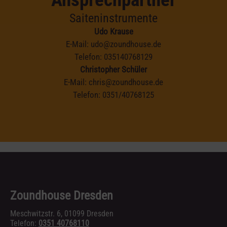
Saiteninstrumente
Udo Krause
E-Mail:
udo@zoundhouse.de
Telefon:
035140768129
Christopher Schüler
E-Mail:
chris@zoundhouse.de
Telefon:
0351/40768125
Zoundhouse Dresden
Meschwitzstr. 6, 01099 Dresden
Telefon:
0351 40768110