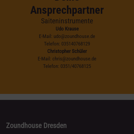
Ansprechpartner
Saiteninstrumente
Udo Krause
E-Mail:
udo@zoundhouse.de
Telefon:
035140768129
Christopher Schüler
E-Mail:
chris@zoundhouse.de
Telefon:
0351/40768125
Zoundhouse Dresden