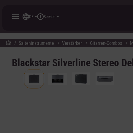
inhalt springen
DE
Service
Saiteninstrumente
Verstärker
Gitarren-Combos
M
Blackstar Silverline Stereo De