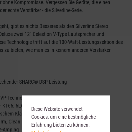
rker ohne Kompromisse. Vergessen Sie Geräte, die einen
r echte Verstärker - die Silverline-Serie.
ht, gibt es nichts Besseres als den Silverline Stereo
 Deluxe zwei 12" Celestion V-Type Lautsprecher und
ese Technologie trifft auf die 100-Watt-Leistungssektion des
is zu bieten, wie man es in keinem anderen Verstärker
nbrechender SHARC® DSP-Leistung
TVP-Technologie reproduziert präzise die Nuancen
- KT66, 6L6, KT88)
Diese Website verwendet
tischem Klang
Cookies, um eine bestmögliche
rm, Clean Bright, Crunch, Super Crunch, OD 1, OD 2)
Erfahrung bieten zu können.
Re-Amping