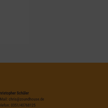
hristopher Schüler
-Mail:
chris@zoundhouse.de
elefon:
0351/40768125