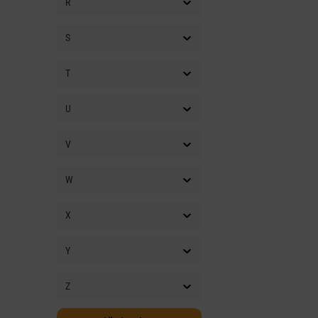
R
S
T
U
V
W
X
Y
Z