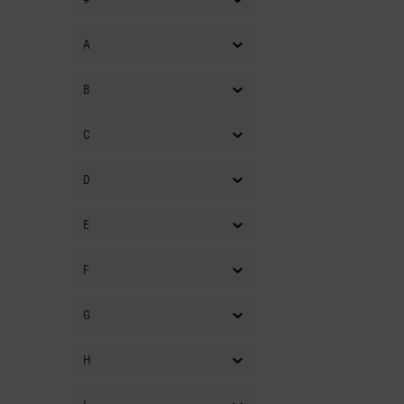
A
B
C
D
E
F
G
H