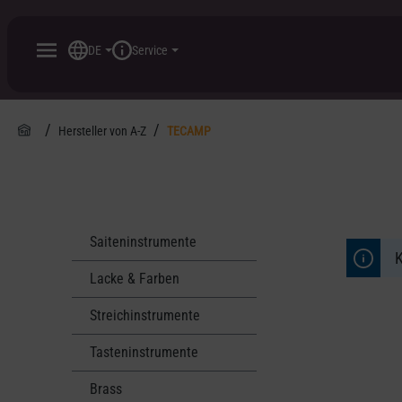
inhalt springen
DE
Service
Hersteller von A-Z
TECAMP
Saiteninstrumente
K
Lacke & Farben
Streichinstrumente
Tasteninstrumente
Brass