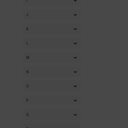
I
J
K
L
M
N
O
P
Q