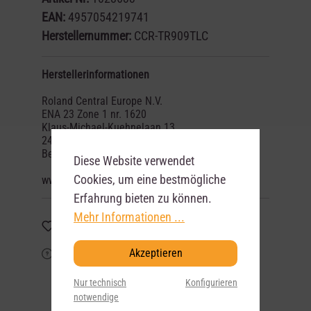
EAN:
4957054219741
Herstellernummer:
CCR-TR909TLC
Herstellerinformationen
Roland Central Europe N.V.
ENA 23 Zone 1 nr. 1620
Klaus-Michael-Kuehnelaan 13
2440 Geel
Belgium
Diese Website verwendet
Cookies, um eine bestmögliche
www.roland.com
Erfahrung bieten zu können.
Mehr Informationen ...
Merken
Akzeptieren
Frage zum Artikel?
Nur technisch
Konfigurieren
notwendige