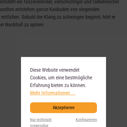
steht ein faszinierender, vielschichtiger und farbenreicher
n Grundton entstehen ganze Kaskaden von singenden
entfalten. Sobald der Klang zu schwingen beginnt, hört er
ter Nachhall zu spüren.
Diese Website verwendet
Cookies, um eine bestmögliche
Erfahrung bieten zu können.
Mehr Informationen ...
Akzeptieren
Nur technisch
Konfigurieren
notwendige