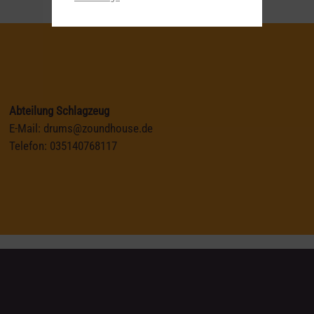
Abteilung Schlagzeug
E-Mail:
drums@zoundhouse.de
Telefon:
035140768117