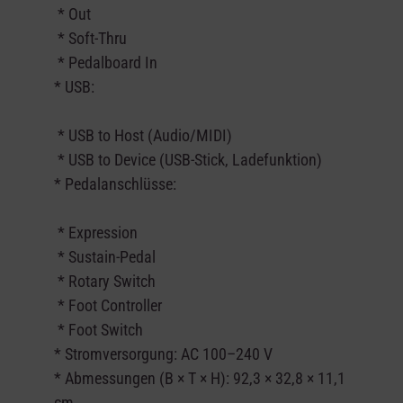
* Out
* Soft-Thru
* Pedalboard In
* USB:
* USB to Host (Audio/MIDI)
* USB to Device (USB-Stick, Ladefunktion)
* Pedalanschlüsse:
* Expression
* Sustain-Pedal
* Rotary Switch
* Foot Controller
* Foot Switch
* Stromversorgung: AC 100–240 V
* Abmessungen (B × T × H): 92,3 × 32,8 × 11,1
cm