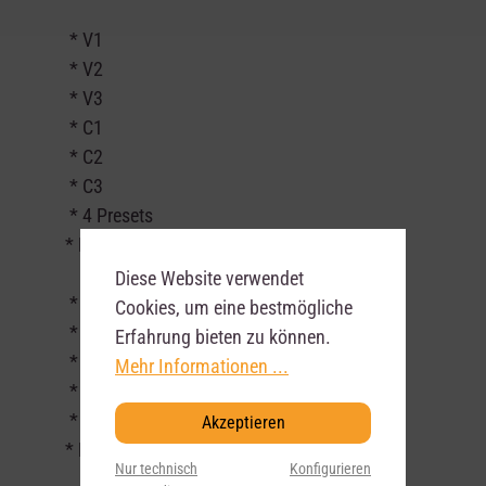
* V1
* V2
* V3
* C1
* C2
* C3
* 4 Presets
* Rotary Speaker:
Diese Website verwendet
* 8 Presets
Cookies, um eine bestmögliche
* 1 frei programmierbares Setup
Erfahrung bieten zu können.
* Einstellbare Mikrofonierung
Mehr Informationen ...
* Memphis Mode
* Rotor- und Hornparameter
Akzeptieren
* Effekte:
Nur technisch
Konfigurieren