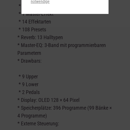
notwendige
* 2 Insert-Effekte
* 1 Master-Effekt
* 14 Effektarten
* 108 Presets
* Reverb: 13 Halltypen
* Master-EQ: 3-Band mit programmierbaren
Parametern
* Drawbars:
* 9 Upper
* 9 Lower
* 2 Pedals
* Display: OLED 128 × 64 Pixel
* Speicherplätze: 396 Programme (99 Bänke ×
4 Programme)
* Externe Steuerung: