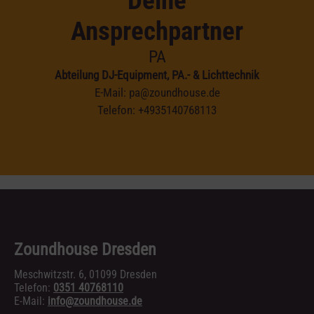
Deine
Ansprechpartner
PA
Abteilung DJ-Equipment, PA.- & Lichttechnik
E-Mail:
pa@zoundhouse.de
Telefon:
+4935140768113
Zoundhouse Dresden
Meschwitzstr. 6, 01099 Dresden
Telefon:
0351 40768110
E-Mail:
info@zoundhouse.de