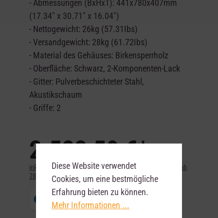
- Abmessungen (BxHxT): 441x780x407mm
(17.34" x 30.71" x 16.04")
- Nettogewicht: 26kg (57.31Ibs)
- Versandgewicht: 28kg (61.72Ibs)
- Material des Gehäuses: Birkensperrholz
- Oberfläche: Schwarz, 2-Komponenten-Lack
- Gitter: Pulverbeschichteter Stahl,
Akustikschaum
- Griffe: 2
2.523,50 €*
Diese Website verwendet
inkl. MwSt. zzgl. Versandkosten – versandkostenfrei ab
28 €
Cookies, um eine bestmögliche
Erfahrung bieten zu können.
Mehr Informationen ...