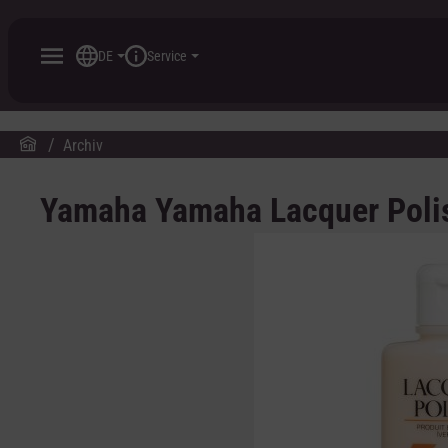
inhalt springen
DE
Service
Archiv
Yamaha Yamaha Lacquer Polis