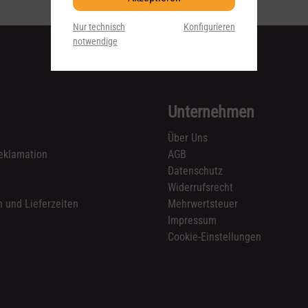
Nur technisch
Konfigurieren
notwendige
Unternehmen
Über Uns
eklamation
AGB
Datenschutz
n
Widerrufsrecht
 und Lieferzeiten
Mehrwertsteuer
Impressum
Cookie-Einstellungen