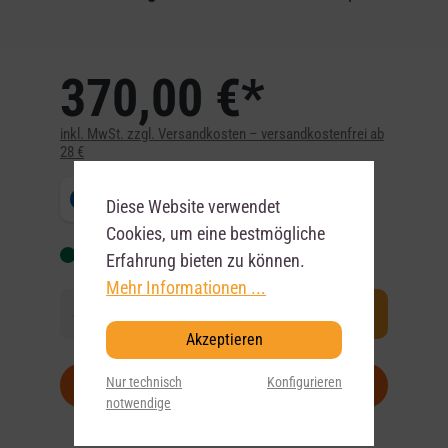
370,00 €*
inkl. MwSt. zzgl. Versandkosten – versandkostenfrei ab
28 €
Diese Website verwendet
Cookies, um eine bestmögliche
Auf Lager, ca. 1-3 Werktage
Erfahrung bieten zu können.
Mehr Informationen ...
In den Korb
Akzeptieren
Nur technisch
Konfigurieren
notwendige