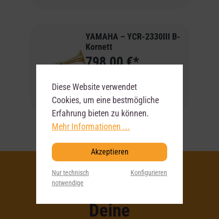
YAMAHA – YCR-2330III B-
Kornett
798,00 €*
Artikel-Nr:
0003900
Diese Website verwendet
Cookies, um eine bestmögliche
Wird für Sie bestellt
Erfahrung bieten zu können.
Mehr Informationen ...
Akzeptieren
Nur technisch
Konfigurieren
notwendige
Deine