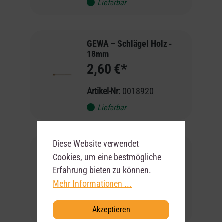
Lieferbar
GEWA – Schlägel Holz -
18mm
2,60 €*
Artikel-Nr:
0018920
Lieferbar
Diese Website verwendet
MEINL – Mallet - Small
Cookies, um eine bestmögliche
Tip/Small Stick
Erfahrung bieten zu können.
8,90 €*
Mehr Informationen ...
Artikel-Nr:
1035134
Akzeptieren
Lieferbar