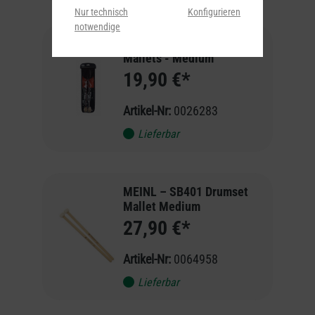
Nur technisch
Konfigurieren
notwendige
STAGG – 2 Marimba
Mallets - Medium
19,90 €*
Artikel-Nr:
0026283
Lieferbar
MEINL – SB401 Drumset
Mallet Medium
27,90 €*
Artikel-Nr:
0064958
Lieferbar