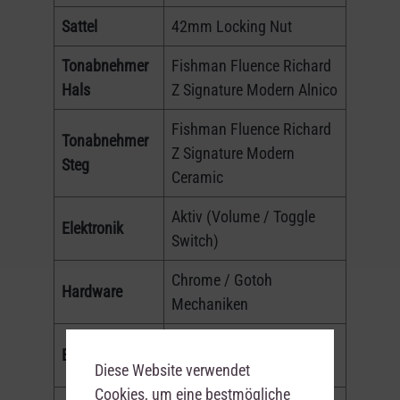
Sattel
42mm Locking Nut
Tonabnehmer
Fishman Fluence Richard
Hals
Z Signature Modern Alnico
Fishman Fluence Richard
Tonabnehmer
Z Signature Modern
Steg
Ceramic
Aktiv (Volume / Toggle
Elektronik
Switch)
Chrome / Gotoh
Hardware
Mechaniken
Floyd Rose Original
Brücke
Tremolo
Diese Website verwendet
Cookies, um eine bestmögliche