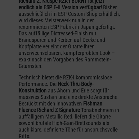
Richard Z. Kruspe RZK-I BURNT ist jetzt
endlich als ESP E-II Version verfügbar!
Bisher
ausschließlich im ESP Custom Shop erhältlich,
wird dieses Meisterwerk nun in der
renommierten ESP-Fabrik in Japan gefertigt.
Das auffällige Distressed-Finish mit
Brandspuren und Kerben auf Decke und
Kopfplatte verleiht der Gitarre ihren
unverwechselbaren, kampferprobten Look –
exakt nach den Vorgaben des Rammstein-
Gitarristen.
Technisch bietet die RZK-I kompromisslose
Performance. Die
Neck-Thru-Body-
Konstruktion
aus Ahorn und Erle sorgt für
massives Sustain und eine direkte Ansprache.
Bestückt mit den innovativen
Fishman
Fluence Richard Z Signature
Tonabnehmern in
auffälligem Metallic Red, liefert die Gitarre
sowohl brutale High-Gain-Brettsounds als
auch klare, definierte Töne für anspruchsvolle
Riffs.