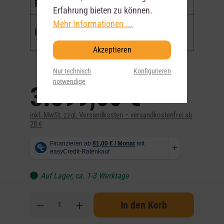
Finish
Distressed & Burnt
Erfahrung bieten zu können.
Mehr Informationen ...
RZK-1 Form Fit Case
Inklusive
(Koffer)
Akzeptieren
Nur technisch
Konfigurieren
notwendige
3.599,00 €*
inkl. MwSt. zzgl. Versandkosten – versandkostenfrei ab
28 €
Auf Lager, ca. 1-3 Werktage
In den Korb