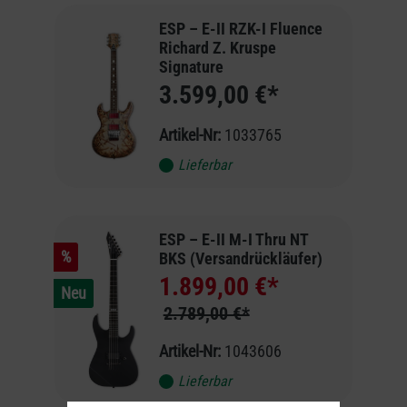
ESP – E-II RZK-I Fluence
Richard Z. Kruspe
Signature
3.599,00 €*
Artikel-Nr:
1033765
Lieferbar
ESP – E-II M-I Thru NT
%
BKS (Versandrückläufer)
1.899,00 €*
Neu
2.789,00 €*
Artikel-Nr:
1043606
Lieferbar