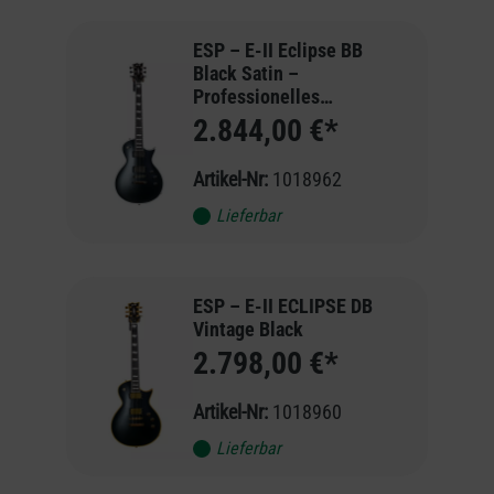
ESP – E-II Eclipse BB
Black Satin –
Professionelles
Singlecut-Modell aus
2.844,00 €*
Japan
Artikel-Nr:
1018962
Lieferbar
ESP – E-II ECLIPSE DB
Vintage Black
2.798,00 €*
Artikel-Nr:
1018960
Lieferbar