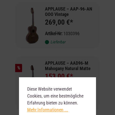
APPLAUSE – AAP-96-AN
OOO Vintage
269,00 €*
Artikel-Nr:
1030396
Lieferbar
APPLAUSE – AAD96-M
%
Mahogany Natural Matte
153,00 €*
219,00 €*
Diese Website verwendet
Artikel-Nr:
1030464
Cookies, um eine bestmögliche
Erfahrung bieten zu können.
Lieferbar
Mehr Informationen ...