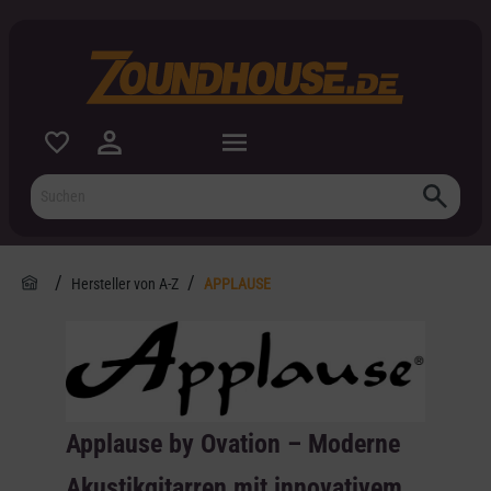
inhalt springen
Hersteller von A-Z
APPLAUSE
Applause by Ovation – Moderne
Akustikgitarren mit innovativem