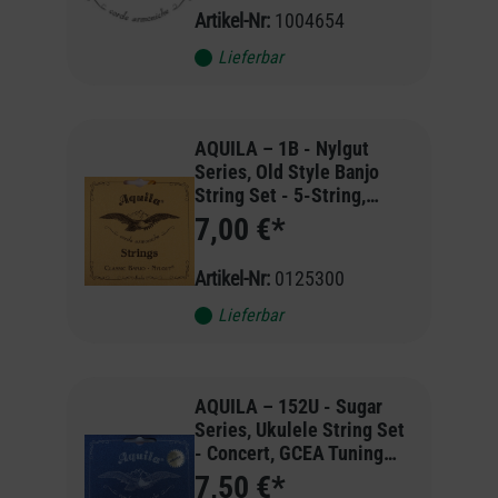
Artikel-Nr:
1004654
Lieferbar
AQUILA – 1B - Nylgut
Series, Old Style Banjo
String Set - 5-String,
DBGDG Tuning, Medium
7,00 €*
Tension (4th String
Artikel-Nr:
0125300
Lieferbar
AQUILA – 152U - Sugar
Series, Ukulele String Set
- Concert, GCEA Tuning
(High-G)
7,50 €*