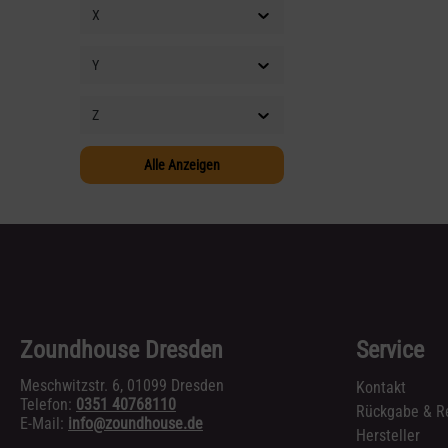
X
Y
Z
Alle Anzeigen
Zoundhouse Dresden
Service
Meschwitzstr. 6, 01099 Dresden
Kontakt
Telefon:
0351 40768110
Rückgabe & R
E-Mail:
info@zoundhouse.de
Hersteller