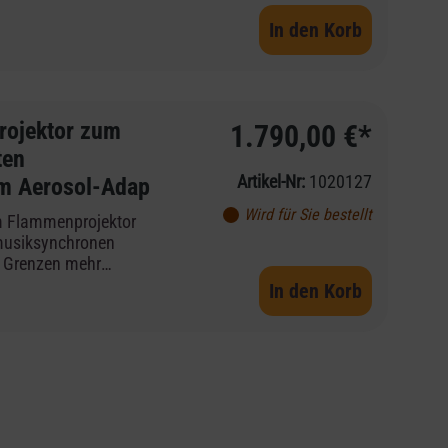
In den Korb
ojektor zum
1.790,00 €*
ten
Artikel-Nr:
1020127
em Aerosol-Adap
Wird für Sie bestellt
em Flammenprojektor
 musiksynchronen
 Grenzen mehr
st der Gasprojektor
In den Korb
Bereich geeignet.inkl
en lässt sich der
ansteuern und somit
 Geräten
AdapterAerosol-
on wahlweise 2
den GX2. Aerosol-