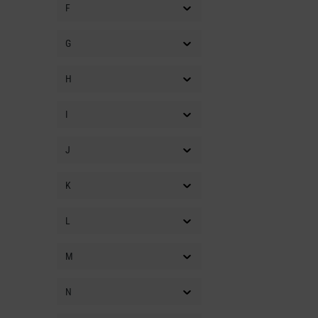
F
G
H
I
J
K
L
M
N