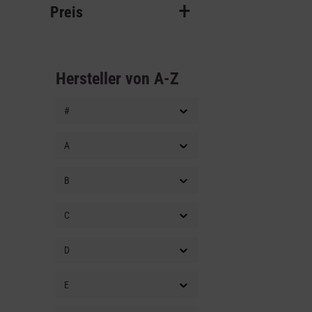
Preis
Hersteller von A-Z
#
A
B
C
D
E