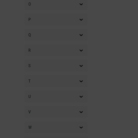
O
P
Q
R
S
T
U
V
W