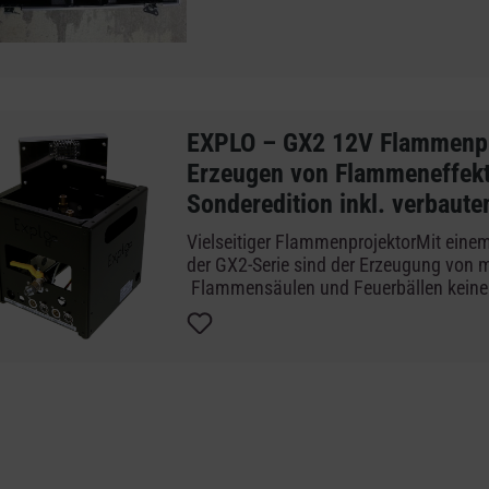
EXPLO – GX2 12V Flammenpr
Erzeugen von Flammeneffek
Sonderedition inkl. verbaut
Vielseitiger FlammenprojektorMit ein
der GX2-Serie sind der Erzeugung von
Flammensäulen und Feuerbällen keine
gesetzt. Durch seine robuste Bauweise i
besonders gut für Einsätze im Outdoor-
DMX AnschlüsseMit den DMX-Anschlüss
GX2 12V auch über das DMX-Protokoll 
ganz einfach mit anderen DMX-fähigen
synchronisieren.inkl. 2fach AEROSOL 
Adapter ermöglichen die Verwendung v
Aerosol-Kartuschen als Brennstoff für 