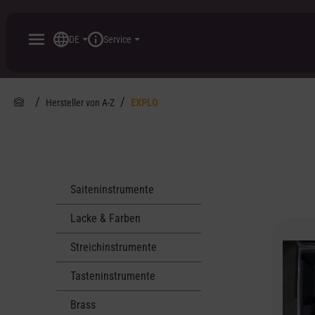
inhalt springen
DE
Service
Hersteller von A-Z
EXPLO
Saiteninstrumente
Lacke & Farben
Streichinstrumente
Tasteninstrumente
Brass