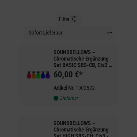
Filter
SOUNDBELLOWS –
Chromatische Ergänzung
Set BASIC SBS-CB, Cis2 -
Ais2
60,00 €*
Artikel-Nr:
1002522
Lieferbar
SOUNDBELLOWS –
Chromatische Ergänzung
Set HIGH SBS-CH, Cis3 -