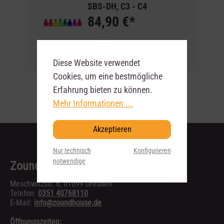
SBS-DH, C3 - C4
84,90 €*
Artikel-Nr:
1002517
Lieferbar
Diese Website verwendet
Cookies, um eine bestmögliche
Erfahrung bieten zu können.
Mehr Informationen ...
Akzeptieren
Nur technisch
Konfigurieren
notwendige
Zoundhouse Dresden
Meschwitzstr. 6, 01099 Dresden
Telefon:
0351 40768110
E-Mail:
info@zoundhouse.de
Öffnungszeiten: