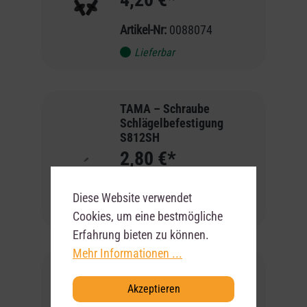
Artikel-Nr:
0088074
Lieferbar
TAMA – Schraube
Schlägelbefestigung
S812SH
2,80 €*
Artikel-Nr:
0084840
Diese Website verwendet
Lieferbar
Cookies, um eine bestmögliche
Erfahrung bieten zu können.
Mehr Informationen ...
TAMA – 7A Japanese Oak
Sticks Traditional
Akzeptieren
11,90 €*