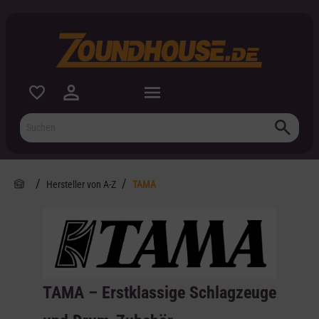
inhalt springen
Hersteller von A-Z
TAMA
TAMA – Erstklassige Schlagzeuge