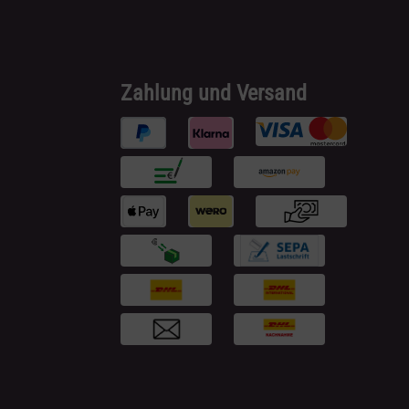
 anspruchsvolle Live-
Zahlung und Versand
 Reverb-,
ekte * 8