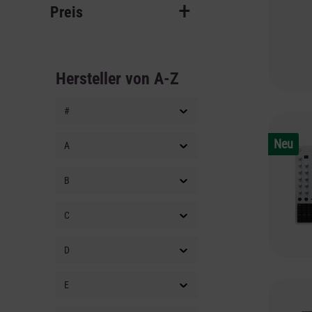
Preis
Hersteller von A-Z
#
Neu
A
B
C
D
E