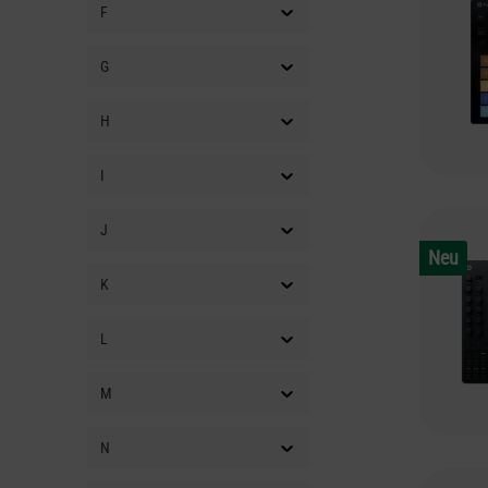
F
G
H
I
J
Neu
K
L
M
N