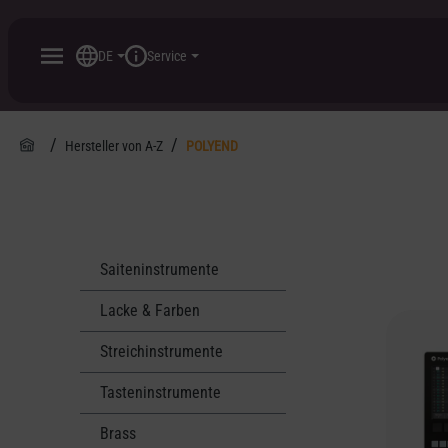
inhalt springen
DE
Service
Hersteller von A-Z
POLYEND
Saiteninstrumente
Lacke & Farben
Streichinstrumente
Tasteninstrumente
Brass