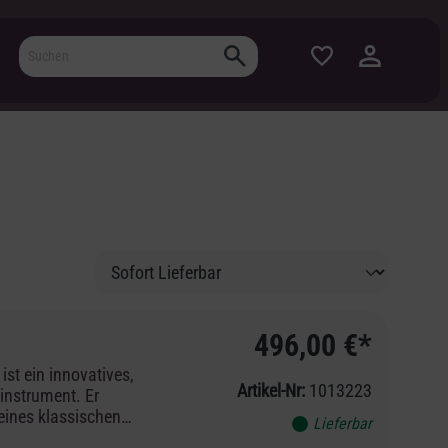
496,00 €*
ist ein innovatives,
Artikel-Nr:
1013223
instrument. Er
eines klassischen
Lieferbar
len Sounddesigns.