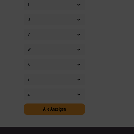
PETERSON
(9)
T
PG MUSIC
(10)
U
PHIL JONES
(29)
PICKBANDZ
(9)
V
PICKBOY
(14)
W
PICKPOUCH
(33)
PIGNOSE
(11)
X
PIONEER DJ
(49)
PIRASTRO
(45)
Y
PLAYTRONICA
(4)
Z
POKKETMIXER
(5)
POLYEND
(9)
Alle Anzeigen
POSITIVE GRID
(21)
PRESONUS
(32)
PRIMA
(8)