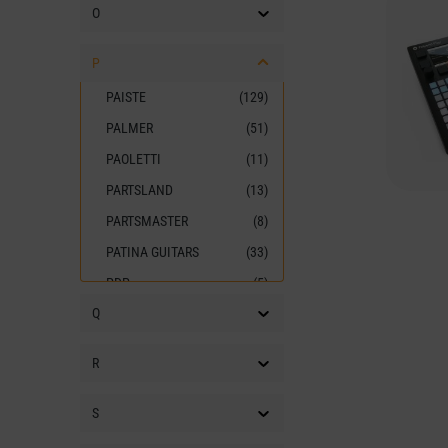
O
P
PAISTE
(129)
PALMER
(51)
PAOLETTI
(11)
PARTSLAND
(13)
PARTSMASTER
(8)
PATINA GUITARS
(33)
PDP
(5)
Q
PEARL
(192)
PEAVEY
(42)
R
PERCUSSIVE
(6)
INNOVATIONS
S
PERRIS LEATHERS
(4)