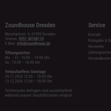
PROCELL
(5)
PROEL
(53)
PROLIGHTS
(24)
Zoundhouse Dresden
Service
PROMARK
(80)
Meschwitzstr. 6, 01099 Dresden
Kontakt
PROMUCO
(6)
Telefon:
0351 40768110
Rückgabe & R
E-Mail:
info@zoundhouse.de
PROTECTION RACKET
(14)
Hersteller
Zahlungsarte
Öffnungszeiten:
PRS
(400)
Mo. – Fr.: 10:00 – 19:00 Uhr
Versandkosten
PSSO
(14)
Sa.: 10:00 – 16:00 Uhr
PURESOUND
(17)
Verkaufsoffene Sonntage:
29.11.2026 12:00 – 18:00 Uhr
PYRAMID
(26)
13.12.2026 12:00 – 18:00 Uhr
Telefonische Anfragen sind ausschließlich
während unserer Geschäftszeiten möglich.