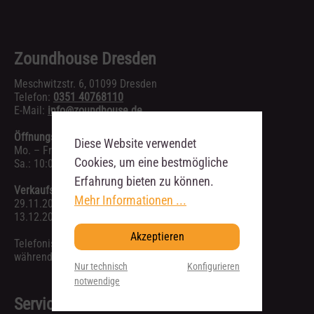
Zoundhouse Dresden
Meschwitzstr. 6, 01099 Dresden
Telefon:
0351 40768110
E-Mail:
info@zoundhouse.de
Öffnungszeiten:
Diese Website verwendet
Mo. – Fr.: 10:00 – 19:00 Uhr
Cookies, um eine bestmögliche
Sa.: 10:00 – 16:00 Uhr
Erfahrung bieten zu können.
Verkaufsoffene Sonntage:
Mehr Informationen ...
29.11.2026 12:00 – 18:00 Uhr
13.12.2026 12:00 – 18:00 Uhr
Akzeptieren
Telefonische Anfragen sind ausschließlich
während unserer Geschäftszeiten möglich.
Nur technisch
Konfigurieren
notwendige
Service