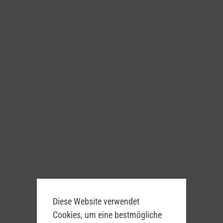
Verzögerungszeit ein, arbeitet in Verb
2, die LED zeigt die bpm an, die mit d
wurde.
Diese Website verwendet
Cookies, um eine bestmögliche