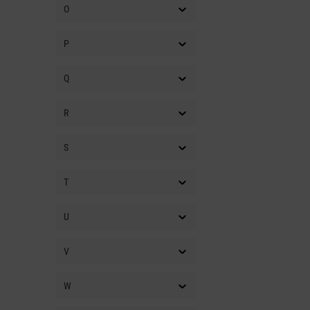
O
P
Q
R
S
T
U
V
W