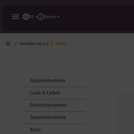
inhalt springen
DE
Service
Hersteller von A-Z
GURUS
Saiteninstrumente
Lacke & Farben
Streichinstrumente
Tasteninstrumente
Brass