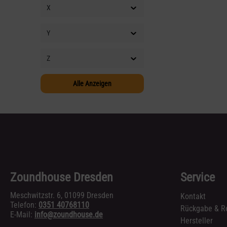
X
Y
Z
Alle Anzeigen
Zoundhouse Dresden
Service
Meschwitzstr. 6, 01099 Dresden
Kontakt
Telefon:
0351 40768110
Rückgabe & R
E-Mail:
info@zoundhouse.de
Hersteller