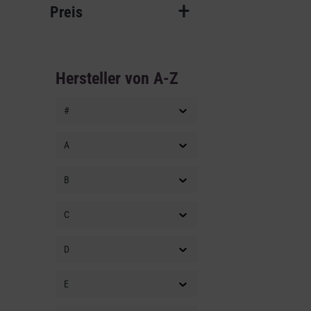
Preis
Hersteller von A-Z
#
A
B
C
D
E