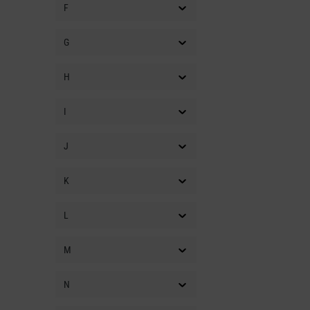
F
G
H
I
J
K
L
M
N