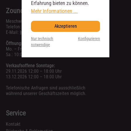
Erfahrung bieten zu können.
Zoundhouse Dresden
Mehr Informationen ...
Meschwitzstr. 6, 01099 Dresden
Akzeptieren
Telefon:
0351 40768110
E-Mail:
info@zoundhouse.de
Nur technisch
Konfigurieren
Öffnungszeiten:
notwendige
Mo. – Fr.: 10:00 – 19:00 Uhr
Sa.: 10:00 – 16:00 Uhr
Verkaufsoffene Sonntage:
29.11.2026 12:00 – 18:00 Uhr
13.12.2026 12:00 – 18:00 Uhr
Telefonische Anfragen sind ausschließlich
während unserer Geschäftszeiten möglich.
Service
Kontakt