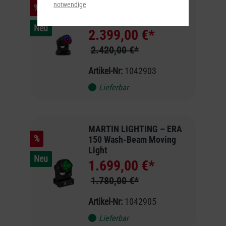
notwendige
%
One Wash-Beam mit
Fresnellinse
Neu
2.399,00 €*
2.420,00 €*
Artikel-Nr:
1042903
Lieferbar
MARTIN LIGHTING – ERA
%
150 Wash-Beam Moving
Light
Neu
1.699,00 €*
1.780,00 €*
Artikel-Nr:
1042905
Lieferbar