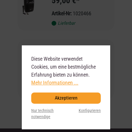
59,00 €*
Artikel-Nr:
1020466
Lieferbar
NOWSONIC –
Mikrofonklemme +
Diese Website verwendet
Reduziergewinde
Cookies, um eine bestmögliche
1,50 €*
Erfahrung bieten zu können.
Artikel-Nr:
1034773
Mehr Informationen ...
Lieferbar
Akzeptieren
Nur technisch
Konfigurieren
notwendige