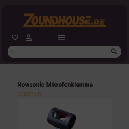
inhalt springen
Nowsonic Mikrofonklemme
NOWSONIC