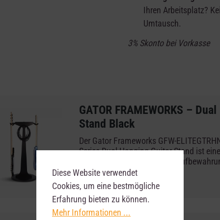
Ihren Arbeitsplatz? K
Umtausch.
3% Skonto bei Vorkasse
GATOR FRAMEWORKS – Dual H
Stand Black
Der Gator Frameworks GFW-ELITEGTRHN
Series Dual Hanging Guitar Stand ist ein
stabile Lösung zur sicheren Aufbewahrun
Präsentation von bis zu zwei Gitarren o
Diese Website verwendet
Studio, Wohnzimmer, Showroom oder im 
Cookies, um eine bestmögliche
Ausstellungsbereich – dieser hochwertig
Erfahrung bieten zu können.
verbindet modernes Design mit zuverläss
Mehr Informationen ...
setzt Instrumente optisch perfekt in Sze