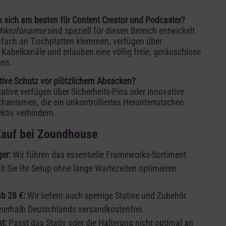
 sich am besten für Content Creator und Podcaster?
Mikrofonarme
sind speziell für diesen Bereich entwickelt
infach an Tischplatten klemmen, verfügen über
Kabelkanäle und erlauben eine völlig freie, geräuschlose
ons.
ative Schutz vor plötzlichem Absacken?
ative verfügen über Sicherheits-Pins oder innovative
hanismen, die ein unkontrolliertes Herunterrutschen
ktiv verhindern.
 Kauf bei Zoundhouse
er:
Wir führen das essentielle Frameworks-Sortiment
it Sie Ihr Setup ohne lange Wartezeiten optimieren
b 28 €:
Wir liefern auch sperrige Stative und Zubehör
nnerhalb Deutschlands versandkostenfrei.
t:
Passt das Stativ oder die Halterung nicht optimal an