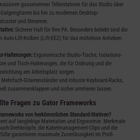
assiven gusseisernen Tellerstativen für das Studio über
k-Galgengitarrre bis hin zu modernen Desktop-
dcaster und Streamer.
tative:
Sicherer Halt für Ihre PA. Besonders beliebt sind die
em Auto-Lift-Kolben (Lift-EEZ) für das mühelose Anheben
r-Halterungen:
Ergonomische Studio-Tische, Isolations-
ore und Tisch-Halterungen, die für Ordnung und die
usrichtung am Arbeitsplatz sorgen.
Mehrfach-Gitarrenständer und robuste Keyboard-Racks,
ell zusammenklappen und sicher arretieren lassen.
llte Fragen zu Gator Frameworks
Frameworks von herkömmlichen Standard-Stativen?
ent auf langlebige Materialien und Ergonomie. Merkmale
-Touch-Drehknöpfe, die Kabelmanagement-Clips und die
üße garantieren maximale Zuverlässigkeit im Profi-