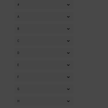
#
A
B
C
D
E
F
G
H