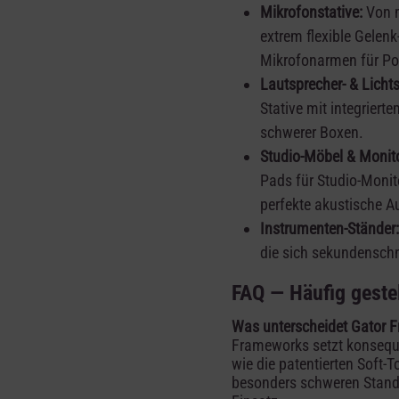
Mikrofonstative:
Von m
extrem flexible Gelen
Mikrofonarmen für Po
Lautsprecher- & Lichts
Stative mit integriert
schwerer Boxen.
Studio-Möbel & Monito
Pads für Studio-Monit
perfekte akustische A
Instrumenten-Ständer:
die sich sekundenschn
FAQ — Häufig geste
Was unterscheidet Gator 
Frameworks setzt konsequ
wie die patentierten Soft
besonders schweren Standf