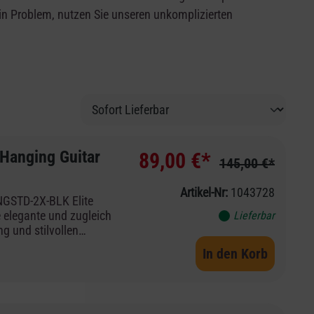
ein Problem, nutzen Sie unseren unkomplizierten
anging Guitar
89,00 €*
145,00 €*
Artikel-Nr:
1043728
GSTD-2X-BLK Elite
e elegante und zugleich
Lieferbar
g und stilvollen
der Bässen. Ob im
In den Korb
professionellen
e Gitarrenständer
iger Funktionalität und
ne. Die robuste