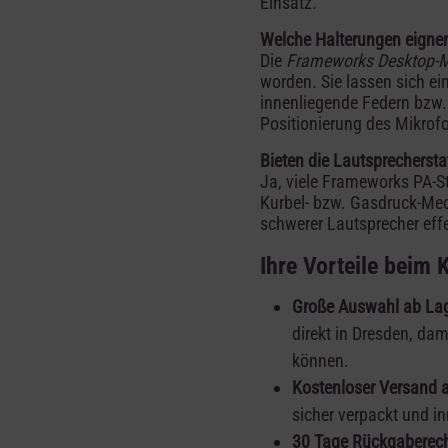
Einsatz.
Welche Halterungen eignen
Die
Frameworks Desktop-
worden. Sie lassen sich e
innenliegende Federn bzw. 
Positionierung des Mikrof
Bieten die Lautsprecherst
Ja, viele Frameworks PA-St
Kurbel- bzw. Gasdruck-Mec
schwerer Lautsprecher effe
Ihre Vorteile beim
Große Auswahl ab Lag
direkt in Dresden, dam
können.
Kostenloser Versand a
sicher verpackt und i
30 Tage Rückgaberech