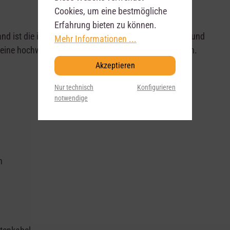
Cookies, um eine bestmögliche
Erfahrung bieten zu können.
nd ist die ideale Wahl für Musiker, Studios, Sammler und
Mehr Informationen ...
 eine hochwertige Präsentation ihrer Instrumente legen.
Akzeptieren
Nur technisch
Konfigurieren
notwendige
n