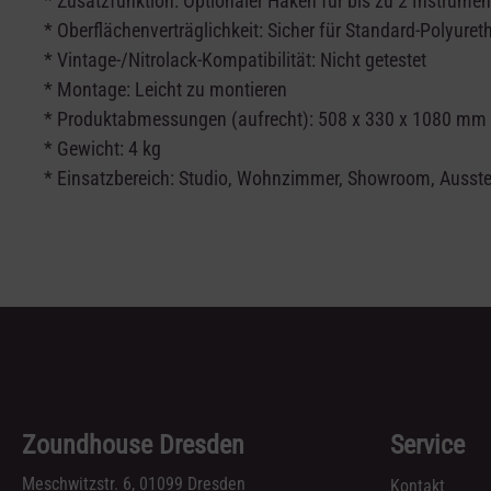
* Zusatzfunktion: Optionaler Haken für bis zu 2 Instrume
* Oberflächenverträglichkeit: Sicher für Standard-Polyure
* Vintage-/Nitrolack-Kompatibilität: Nicht getestet
* Montage: Leicht zu montieren
* Produktabmessungen (aufrecht): 508 x 330 x 1080 mm
* Gewicht: 4 kg
* Einsatzbereich: Studio, Wohnzimmer, Showroom, Ausst
Zoundhouse Dresden
Service
Meschwitzstr. 6, 01099 Dresden
Kontakt