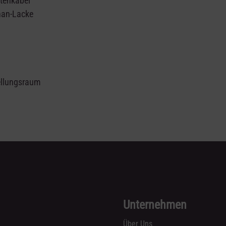
ntenkabel
than-Lacke
ellungsraum
Unternehmen
Über Uns