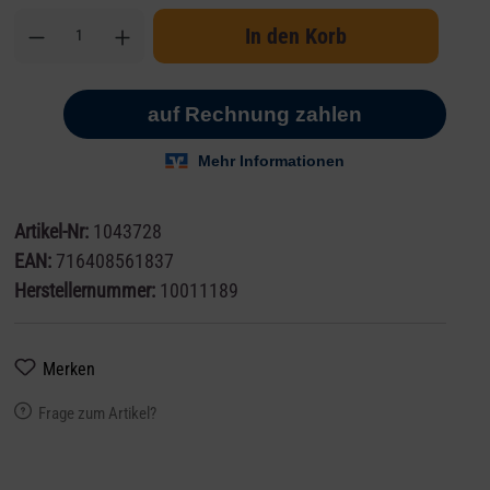
In den Korb
Artikel-Nr:
1043728
EAN:
716408561837
Herstellernummer:
10011189
Merken
Frage zum Artikel?