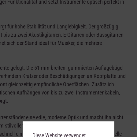
er Funktionalität und setzt Instrumente optisch perfekt in
gt für hohe Stabilität und Langlebigkeit. Der großzügig
t bis zu zwei Akustikgitarren, E-Gitarren oder Bassgitarren
et sich der Stand ideal für Musiker, die mehrere
nte gelegt. Die 51 mm breiten, gummierten Auflagebügel
verhindern Kratzer oder Beschädigungen an Kopfplatte und
hont gleichzeitig empfindliche Oberflächen. Zusätzlich
tischen Aufhängen von bis zu zwei Instrumentenkabeln,
rgt.
arrenständer eine edle, moderne Optik und macht ihn nicht
em stilvollen Präsentationsmöbel für hochwertige
hnell einsatzbereit und bietet sofort eine professionelle
Diese Website verwendet